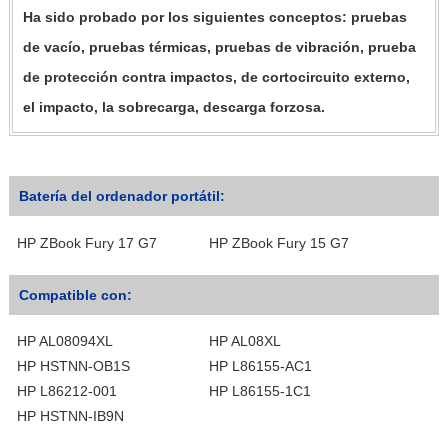
Ha sido probado por los siguientes conceptos: pruebas
de vacío, pruebas térmicas, pruebas de vibración, prueba
de protección contra impactos, de cortocircuito externo,
el impacto, la sobrecarga, descarga forzosa.
Batería del ordenador portátil:
HP ZBook Fury 17 G7
HP ZBook Fury 15 G7
Compatible con:
HP AL08094XL
HP AL08XL
HP HSTNN-OB1S
HP L86155-AC1
HP L86212-001
HP L86155-1C1
HP HSTNN-IB9N