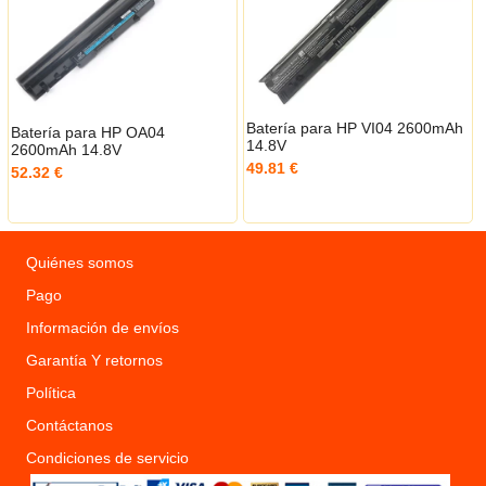
Batería para HP VI04 2600mAh
Batería para HP OA04
14.8V
2600mAh 14.8V
49.81 €
52.32 €
Quiénes somos
Pago
Información de envíos
Garantía Y retornos
Política
Contáctanos
Condiciones de servicio