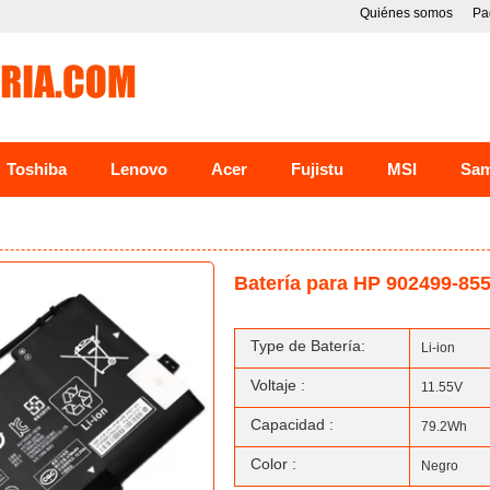
Quiénes somos
Pa
Toshiba
Lenovo
Acer
Fujistu
MSI
Sa
Batería para HP 902499-85
Type de Batería:
Li-ion
Voltaje :
11.55V
Capacidad :
79.2Wh
Color :
Negro