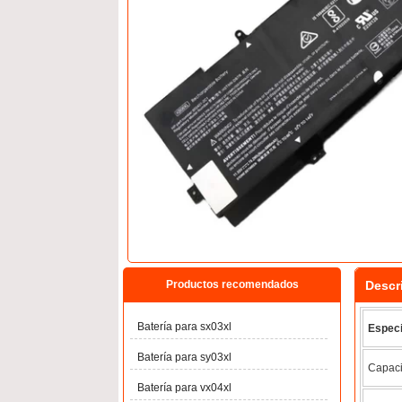
Descr
Productos recomendados
Batería para sx03xl
Especi
Batería para sy03xl
Capaci
Batería para vx04xl