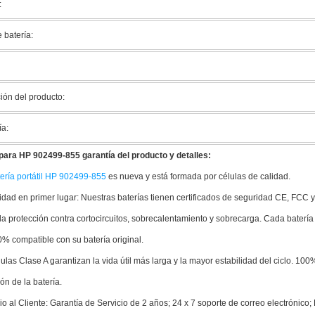
:
 batería:
ión del producto:
ía:
para HP 902499-855 garantía del producto y detalles:
ería portátil HP 902499-855
es nueva y está formada por células de calidad.
dad en primer lugar: Nuestras baterías tienen certificados de seguridad CE, FCC
 la protección contra cortocircuitos, sobrecalentamiento y sobrecarga. Cada baterí
% compatible con su batería original.
lulas Clase A garantizan la vida útil más larga y la mayor estabilidad del ciclo. 1
ón de la batería.
io al Cliente: Garantía de Servicio de 2 años; 24 x 7 soporte de correo electrónic