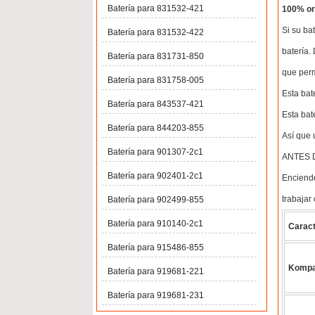
Batería para 831532-421
100% ori
Si su ba
Batería para 831532-422
batería.
Batería para 831731-850
que perm
Batería para 831758-005
Esta bat
Batería para 843537-421
Esta bat
Batería para 844203-855
Así que 
Batería para 901307-2c1
ANTES 
Batería para 902401-2c1
Enciende
trabajar
Batería para 902499-855
Batería para 910140-2c1
Caract
Batería para 915486-855
Kompa
Batería para 919681-221
Batería para 919681-231