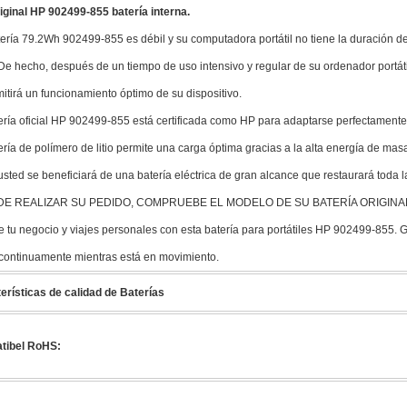
ginal HP 902499-855 batería interna.
tería 79.2Wh 902499-855 es débil y su computadora portátil no tiene la duración de 
 De hecho, después de un tiempo de uso intensivo y regular de su ordenador portát
itirá un funcionamiento óptimo de su dispositivo.
ería oficial HP 902499-855 está certificada como HP para adaptarse perfectament
ería de polímero de litio permite una carga óptima gracias a la alta energía de masa
usted se beneficiará de una batería eléctrica de gran alcance que restaurará toda la
DE REALIZAR SU PEDIDO, COMPRUEBE EL MODELO DE SU BATERÍA ORIGINAL
 tu negocio y viajes personales con esta batería para portátiles HP 902499-855. Gr
 continuamente mientras está en movimiento.
erísticas de calidad de Baterías
tibel RoHS: