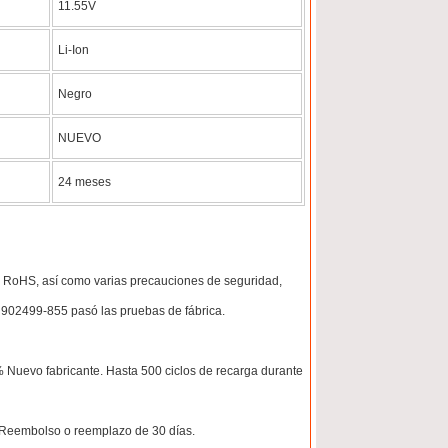
11.55V
Li-Ion
Negro
NUEVO
24 meses
 y RoHS, así como varias precauciones de seguridad,
a 902499-855 pasó las pruebas de fábrica.
00% Nuevo fabricante. Hasta 500 ciclos de recarga durante
o; Reembolso o reemplazo de 30 días.