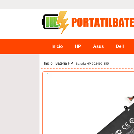
Inicio
HP
Asus
Dell
Inicio
Batería HP
-
- Batería HP 902499-855