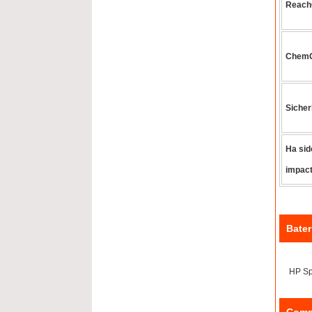
ReachG
ChemG 
Sicher
Ha sid
impact
Bater
HP Sp