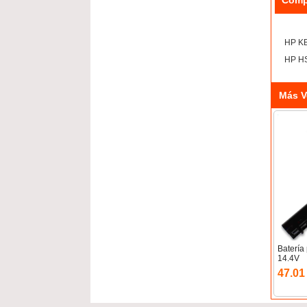
Comp
HP K
HP H
Más V
Baterí
14.4V
47.01