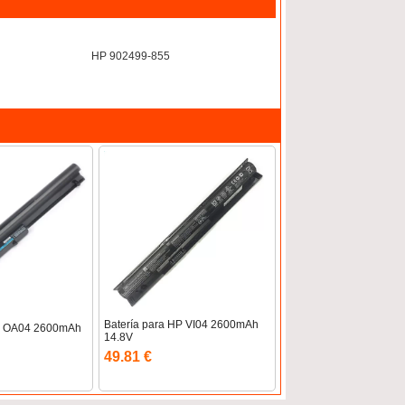
HP 902499-855
Batería para HP VI04 2600mAh
HP OA04 2600mAh
14.8V
49.81 €