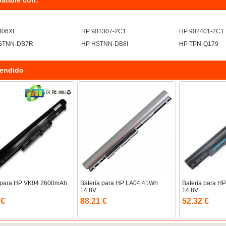
atible con:
B06XL
HP 901307-2C1
HP 902401-2C1
STNN-DB7R
HP HSTNN-DB8I
HP TPN-Q179
endido
a para HP VK04 2600mAh
Batería para HP LA04 41Wh
Batería para 
14.8V
14.8V
 €
88.21 €
52.32 €