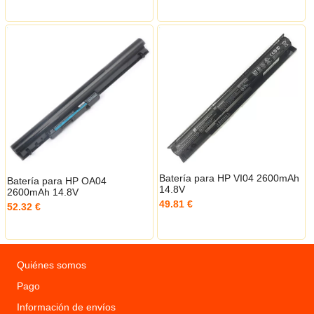
Batería para HP VI04 2600mAh
Batería para HP OA04
14.8V
2600mAh 14.8V
49.81 €
52.32 €
Quiénes somos
Pago
Información de envíos