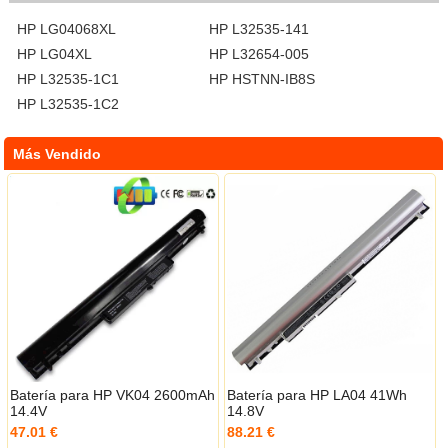
HP LG04068XL
HP L32535-141
HP LG04XL
HP L32654-005
HP L32535-1C1
HP HSTNN-IB8S
HP L32535-1C2
Más Vendido
Batería para HP VK04 2600mAh
Batería para HP LA04 41Wh
14.4V
14.8V
47.01 €
88.21 €