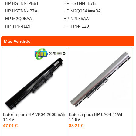
HP HSTNN-PB6T
HP HSTNN-IB7B
HP HSTNN-IB7A
HP M2Q95AA#ABA
HP M2Q95AA
HP N2L85AA
HP TPN-I119
HP TPN-I120
Más Vendido
Batería para HP VK04 2600mAh
Batería para HP LA04 41Wh
14.4V
14.8V
47.01 €
88.21 €