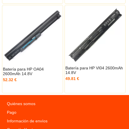
Batería para HP VI04 2600mAh
Batería para HP OA04
14.8V
2600mAh 14.8V
49.81 €
52.32 €
Quiénes somos
Pago
Información de envíos