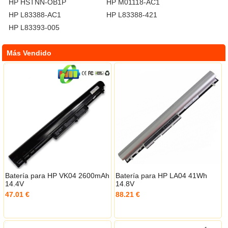
HP HSTNN-OB1P
HP M01118-AC1
HP L83388-AC1
HP L83388-421
HP L83393-005
Más Vendido
Batería para HP VK04 2600mAh
Batería para HP LA04 41Wh
14.4V
14.8V
47.01 €
88.21 €