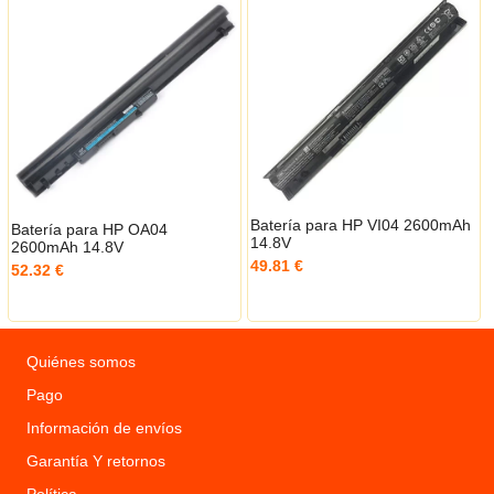
Batería para HP VI04 2600mAh
Batería para HP OA04
14.8V
2600mAh 14.8V
49.81 €
52.32 €
Quiénes somos
Pago
Información de envíos
Garantía Y retornos
Política