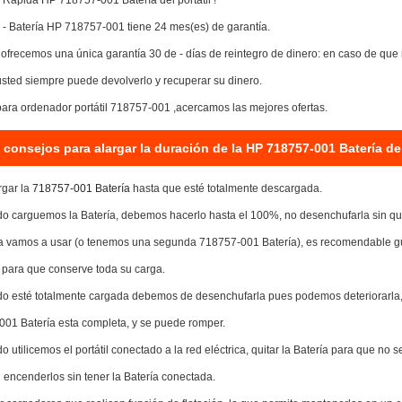
 Rápida HP 718757-001 Batería del portátil !
 - Batería HP 718757-001 tiene 24 mes(es) de garantía.
frecemos una única garantía 30 de - días de reintegro de dinero: en caso de que no
usted siempre puede devolverlo y recuperar su dinero.
para ordenador portátil 718757-001 ,acercamos las mejores ofertas.
consejos para alargar la duración de la HP 718757-001 Batería de 
rgar la
718757-001 Batería
hasta que esté totalmente descargada.
o carguemos la Batería, debemos hacerlo hasta el 100%, no desenchufarla sin q
la vamos a usar (o tenemos una segunda 718757-001 Batería), es recomendable gu
) para que conserve toda su carga.
o esté totalmente cargada debemos de desenchufarla pues podemos deteriorarla,
01 Batería esta completa, y se puede romper.
o utilicemos el portátil conectado a la red eléctrica, quitar la Batería para que no
 encenderlos sin tener la Batería conectada.