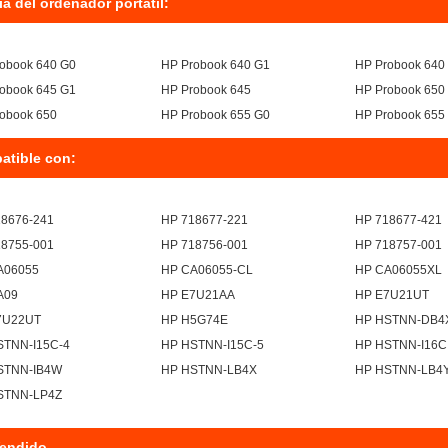
ía del ordenador portátil:
obook 640 G0
HP Probook 640 G1
HP Probook 640
obook 645 G1
HP Probook 645
HP Probook 650
obook 650
HP Probook 655 G0
HP Probook 655
atible con:
18676-241
HP 718677-221
HP 718677-421
18755-001
HP 718756-001
HP 718757-001
A06055
HP CA06055-CL
HP CA06055XL
A09
HP E7U21AA
HP E7U21UT
7U22UT
HP H5G74E
HP HSTNN-DB4
STNN-I15C-4
HP HSTNN-I15C-5
HP HSTNN-I16C
STNN-IB4W
HP HSTNN-LB4X
HP HSTNN-LB4
STNN-LP4Z
endido