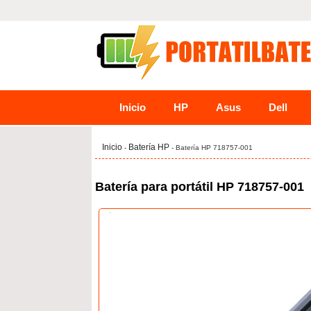
Inicio
HP
Asus
Dell
Inicio
Batería HP
-
- Batería HP 718757-001
Batería para portátil HP 718757-001