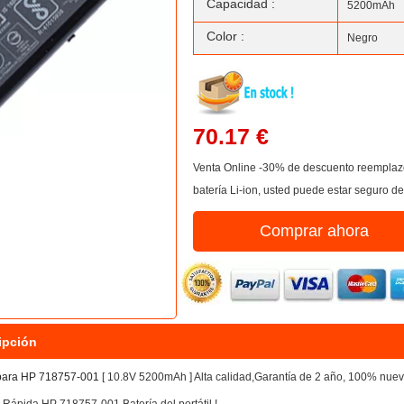
Capacidad :
5200mAh
Color :
Negro
70.17 €
Venta Online -30% de descuento reemplazo 
batería Li-ion, usted puede estar seguro d
Comprar ahora
ipción
 para HP 718757-001
[ 10.8V 5200mAh ] Alta calidad,Garantía de 2 año, 100% nue