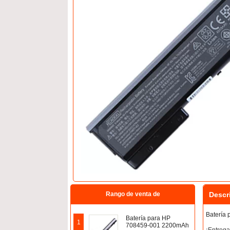
Descr
Rango de venta de
Batería
Batería para HP
1
708459-001 2200mAh