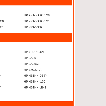
HP Probook 645 G0
 G0
HP Probook 650 G1
 G1
HP Probook 655
HP 718678-421
HP CA06
HP CA06XL
HP E7U22AA
X
HP HSTNN-DB4Y
HP HSTNN-I17C
Y
HP HSTNN-LB4Z