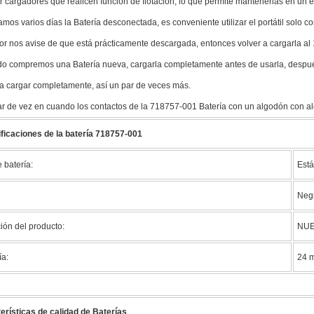
zar cargadores que realicen función de flotación, lo que permite mantenerlas en un 
jamos varios días la Batería desconectada, es conveniente utilizar el portátil solo 
r nos avise de que está prácticamente descargada, entonces volver a cargarla al
o compremos una Batería nueva, cargarla completamente antes de usarla, después 
 a cargar completamente, así un par de veces más.
ar de vez en cuando los contactos de la 718757-001 Batería con un algodón con al
ficaciones de la batería 718757-001
 batería:
Está
Neg
ión del producto:
NU
ía:
24 
erísticas de calidad de Baterías