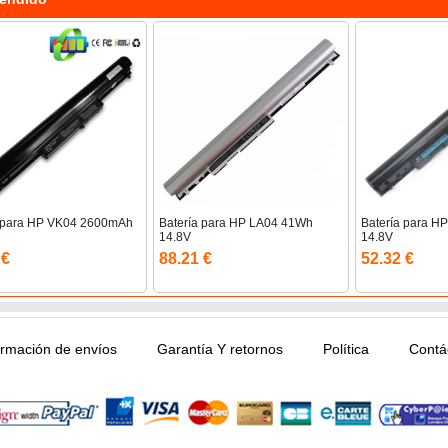
a para HP VK04 2600mAh
Batería para HP LA04 41Wh
Batería para 
14.8V
14.8V
 €
88.21 €
52.32 €
ormación de envíos
Garantía Y retornos
Política
Contá