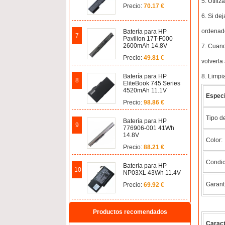
5. Utili
Precio:
70.17 €
6. Si de
ordenado
Batería para HP
7
Pavilion 17T-F000
2600mAh 14.8V
7. Cuand
Precio:
49.81 €
volverla
8. Limpi
Batería para HP
8
EliteBook 745 Series
4520mAh 11.1V
Especi
Precio:
98.86 €
Tipo de
Batería para HP
9
776906-001 41Wh
14.8V
Color:
Precio:
88.21 €
Condic
Batería para HP
10
NP03XL 43Wh 11.4V
Garant
Precio:
69.92 €
Productos recomendados
Caract