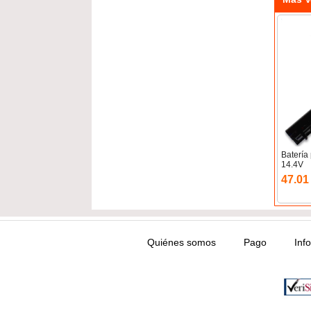
Baterí
14.4V
47.01
Quiénes somos
Pago
Inf