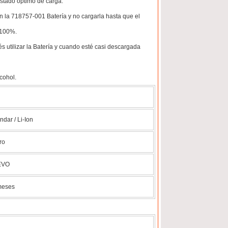
estado óptimo de carga.
con la 718757-001 Batería y no cargarla hasta que el
 100%.
utilizar la Batería y cuando esté casi descargada
cohol.
ndar / Li-Ion
ro
EVO
meses