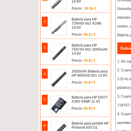
¡Entrega
14.8V
Precio :
86.56 €
Garantía
Además o
Batería para HP
2
728460-001 41Wh
motivo, 
14.8V
Precio:
88.21 €
Batería 
Batería para HP
3
Ocho 
756743-001 2600mAh
14.8V
Precio:
49.81 €
1. No ca
2. Cuand
2600mAh Batería para
4
HP 800049-001 14.8V
3.Si no 
Precio:
50.67 €
plástico
3. Cuand
Batería para HP ENVY
5
X360 43Wh 11.4V
718757-0
Precio:
69.92 €
4. Cuand
permiten
Batería para portátil HP
6
Probook 655 G1