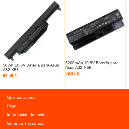
5200mAh 10.8V Batería para
56Wh 10.8V Batería para Asus
Asus A32-N56
A32-K55
59.98 €
56.45 €
Quiénes somos
Pago
Información de envíos
Garantía Y retornos