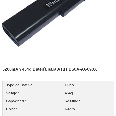
5200mAh 454g Batería para Asus B50A-AG098X
Type de Batería:
Li-ion
Voltaje :
454g
Capacidad :
5200mAh
Color :
Negro