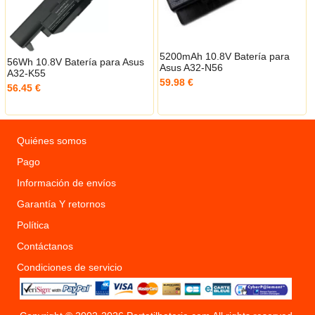
5200mAh 10.8V Batería para
56Wh 10.8V Batería para Asus
Asus A32-N56
A32-K55
59.98 €
56.45 €
Quiénes somos
Pago
Información de envíos
Garantía Y retornos
Política
Contáctanos
Condiciones de servicio