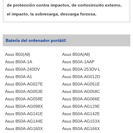
de protección contra impactos, de cortocircuito externo,
el impacto, la sobrecarga, descarga forzosa.
Batería del ordenador portátil:
Asus B50(All)
Asus B50A(All)
Asus B50A-1A
Asus B50A-1AAP
Asus B50A-240DV
Asus B50A-253DV-L
Asus B50A-A1
Asus B50A-AG012D
Asus B50A-AG027E
Asus B50A-AG051E
Asus B50A-AG053E
Asus B50A-AG058C
Asus B50A-AG058E
Asus B50A-AG066E
Asus B50A-AG098X
Asus B50A-AG129E
Asus B50A-AG141E
Asus B50A-AG142E
Asus B50A-AG144E
Asus B50A-AG153X
Asus B50A-AG160X
Asus B50A-AG166X