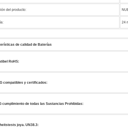
ión del producto:
NU
ía:
24 
erísticas de calidad de Baterías
tibel RoHS:
 compatibles y certificados:
cumplimiento de todas las Sustancias Prohibidas:
heitstests joya. UN38.3: