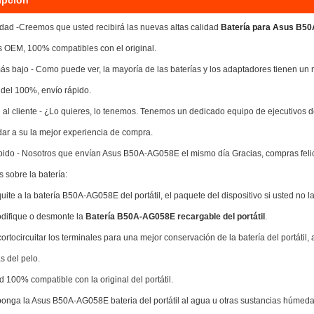
ipción
idad -Creemos que usted recibirá las nuevas altas calidad
Batería para Asus B
es OEM, 100% compatibles con el original.
ás bajo - Como puede ver, la mayoría de las baterías y los adaptadores tienen un 
 del 100%, envío rápido.
 al cliente - ¿Lo quieres, lo tenemos. Tenemos un dedicado equipo de ejecutivos de 
dar a su la mejor experiencia de compra.
pido - Nosotros que envían Asus B50A-AG058E el mismo día Gracias, compras feli
 sobre la batería:
uite a la batería B50A-AG058E del portátil, el paquete del dispositivo si usted no la
difique o desmonte la
Batería B50A-AG058E recargable del portátil
.
 cortocircuitar los terminales para una mejor conservación de la batería del portátil
s del pelo.
d 100% compatible con la original del portátil.
onga la Asus B50A-AG058E bateria del portátil al agua u otras sustancias húmed