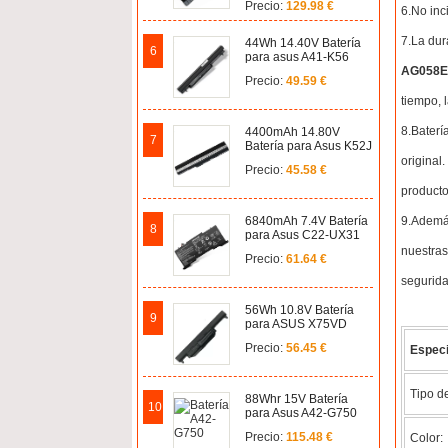
Precio:
129.98 €
6.No inc
7.La dur
44Wh 14.40V Batería
6
para asus A41-K56
AG058
Precio:
49.59 €
tiempo, 
8.Baterí
4400mAh 14.80V
7
Batería para Asus K52J
original
Precio:
45.58 €
producto
9.Además
6840mAh 7.4V Batería
8
para Asus C22-UX31
nuestras
Precio:
61.64 €
segurida
56Wh 10.8V Batería
9
para ASUS X75VD
Precio:
56.45 €
Especi
Tipo de
88Whr 15V Batería
10
para Asus A42-G750
Precio:
115.48 €
Color: