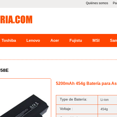
Quiénes somos
Pa
Toshiba
Lenovo
Acer
Fujistu
MSI
Sa
058E
5200mAh 454g Batería para 
Type de Batería:
Li-ion
Voltaje :
454g