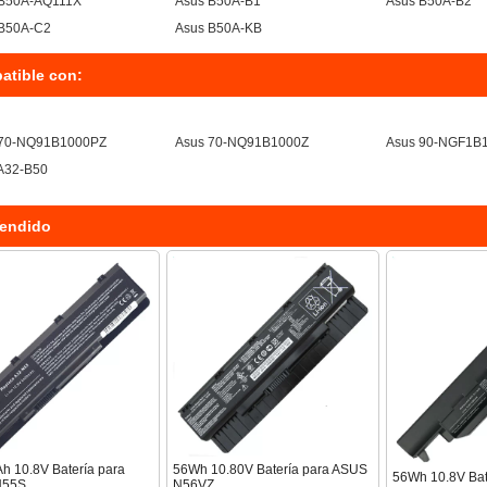
 B50A-AQ111X
Asus B50A-B1
Asus B50A-B2
 B50A-C2
Asus B50A-KB
atible con:
 70-NQ91B1000PZ
Asus 70-NQ91B1000Z
Asus 90-NGF1B
A32-B50
endido
 10.8V Batería para
56Wh 10.80V Batería para ASUS
56Wh 10.8V Bat
N55S
N56VZ