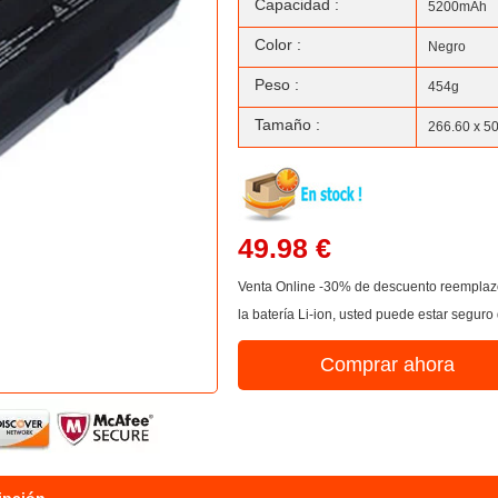
Capacidad :
5200mAh
Color :
Negro
Peso :
454g
Tamaño :
266.60 x 5
49.98 €
Venta Online -30% de descuento reemplazo
la batería Li-ion, usted puede estar seguro
Comprar ahora