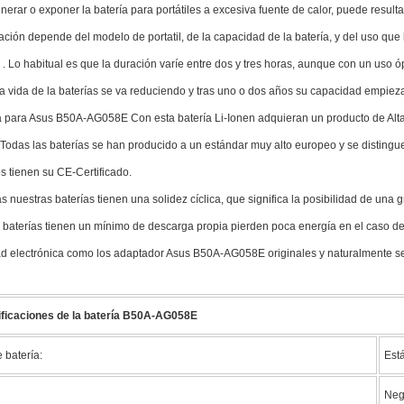
inerar o exponer la batería para portátiles a excesiva fuente de calor, puede resul
ación depende del modelo de portatil, de la capacidad de la batería, y del uso que
E
. Lo habitual es que la duración varíe entre dos y tres horas, aunque con un uso 
la vida de la baterías se va reduciendo y tras uno o dos años su capacidad empie
a para Asus B50A-AG058E Con esta batería Li-Ionen adquieran un producto de Alta
. Todas las baterías se han producido a un estándar muy alto europeo y se distin
s tienen su CE-Certificado.
 nuestras baterías tienen una solidez cíclica, que significa la posibilidad de una
 baterías tienen un mínimo de descarga propia pierden poca energía en el caso de
d electrónica como los adaptador Asus B50A-AG058E originales y naturalmente se
ficaciones de la batería B50A-AG058E
 batería:
Está
Neg