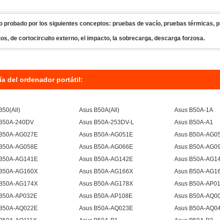
o probado por los siguientes conceptos: pruebas de vacío, pruebas térmicas, p
os, de cortocircuito externo, el impacto, la sobrecarga, descarga forzosa.
ía del ordenador portátil:
B50(All)
Asus B50A(All)
Asus B50A-1A
 B50A-240DV
Asus B50A-253DV-L
Asus B50A-A1
 B50A-AG027E
Asus B50A-AG051E
Asus B50A-AG0
 B50A-AG058E
Asus B50A-AG066E
Asus B50A-AG0
 B50A-AG141E
Asus B50A-AG142E
Asus B50A-AG1
 B50A-AG160X
Asus B50A-AG166X
Asus B50A-AG1
 B50A-AG174X
Asus B50A-AG178X
Asus B50A-AP0
 B50A-AP032E
Asus B50A-AP108E
Asus B50A-AQ0
 B50A-AQ022E
Asus B50A-AQ023E
Asus B50A-AQ0