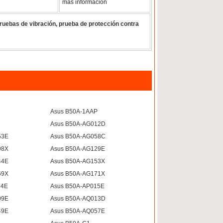
más información
ruebas de vibración, prueba de protección contra
Asus B50A-1AAP
Asus B50A-AG012D
53E
Asus B50A-AG058C
98X
Asus B50A-AG129E
44E
Asus B50A-AG153X
69X
Asus B50A-AG171X
14E
Asus B50A-AP015E
09E
Asus B50A-AQ013D
49E
Asus B50A-AQ057E