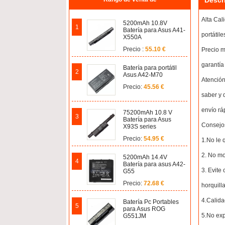
Descr
Alta Cal
5200mAh 10.8V
1
Batería para Asus A41-
portátil
X550A
Precio :
55.10 €
Precio m
garantía
Batería para portátil
2
Asus A42-M70
Atención
Precio:
45.56 €
saber y 
envío rá
75200mAh 10.8 V
3
Batería para Asus
Consejos
X93S series
Precio:
54.95 €
1.No le q
2. No mo
5200mAh 14.4V
4
Batería para asus A42-
3. Evite
G55
Precio:
72.68 €
horquilla
4.Calida
Batería Pc Portables
5
para Asus ROG
5.No exp
G551JM