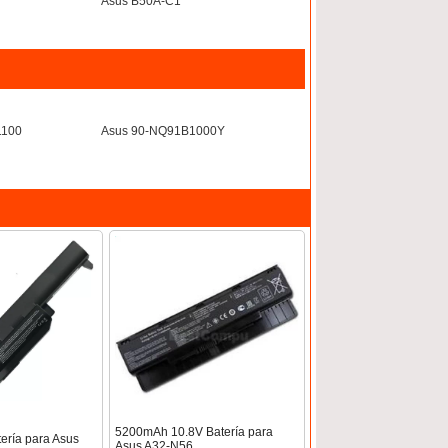
Asus B50A-C1
1100
Asus 90-NQ91B1000Y
5200mAh 10.8V Batería para
ería para Asus
Asus A32-N56